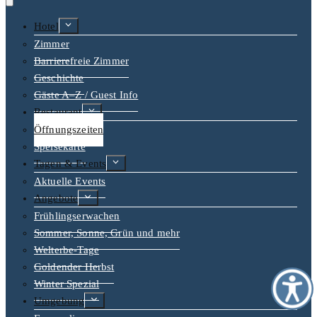
Untermenü
Hotel
erweitern
Zimmer
Barrierefreie Zimmer
Geschichte
Gäste A–Z / Guest Info
Untermenü
Restaurant
erweitern
Öffnungszeiten
Speisekarte
Untermenü
Tagen & Events
erweitern
Aktuelle Events
Untermenü
Angebote
erweitern
Frühlingserwachen
Sommer, Sonne, Grün und mehr
Welterbe-Tage
Goldender Herbst
Winter Spezial
Untermenü
Umgebung
erweitern