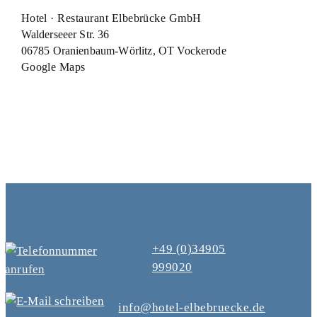
Hotel · Restaurant Elbebrücke GmbH
Walderseeer Str. 36
06785 Oranienbaum-Wörlitz, OT Vockerode
Google
Maps
+49 (0)34905
999020
info@hotel-elbebruecke.de