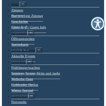
Untermenü
Hotel
erweitern
Zimmer
Barrierefreie Zimmer
Geschichte
Gäste A–Z / Guest Info
Untermenü
Restaurant
erweitern
Öffnungszeiten
Speisekarte
Untermenü
Tagen & Events
erweitern
Aktuelle Events
Untermenü
Angebote
erweitern
Frühlingserwachen
Sommer, Sonne, Grün und mehr
Welterbe-Tage
Goldender Herbst
Winter Spezial
Untermenü
Umgebung
erweitern
Ferropolis